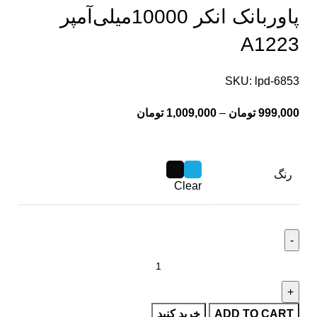
پاوربانک انکر 10000‌میلی‌آمپر
A1223
SKU:
lpd-6853
999,000
تومان
–
1,009,000
تومان
رنگ
Clear
ADD TO CART
خرید کنید