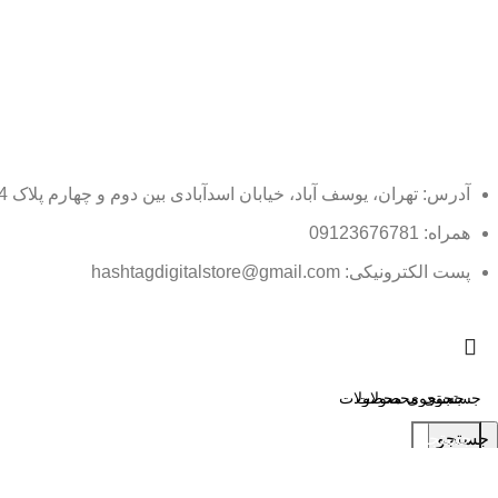
آدرس: تهران، یوسف آباد، خیابان اسدآبادی بین دوم و چهارم پلاک 34
همراه: 09123676781
پست الکترونیکی: hashtagdigitalstore@gmail.com
جستجو
جستجو
جستجوهای محبوب:
جستجوهای محبوب: