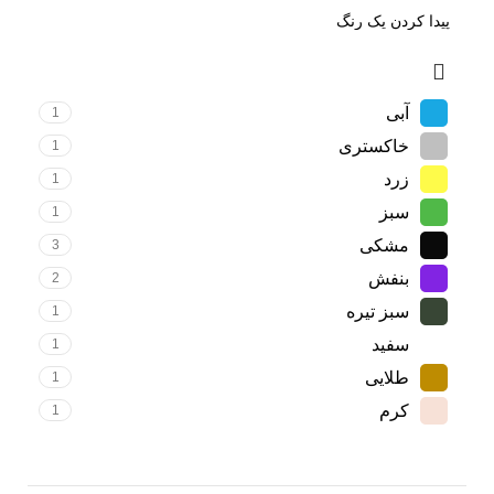
آبی
1
خاکستری
1
زرد
1
سبز
1
مشکی
3
بنفش
2
سبز تیره
1
سفید
1
طلایی
1
کرم
1