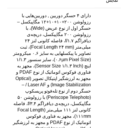
نمایش
دارای ۴ حسگر دوربین
,
دوربین‌هایی با
رزولوشن ۲۰۰+۱۰+۱۰+۱۲ مگاپیکسل –
حسگر اول از نوع عریض (Wide)، با
رزولوشن ۲۰۰ مگاپیکسل، دریچه‌ی
دیافراگم f/۱.۷، فاصله کانونی لنز ۲۴
میلی‌متر (Focal Length ۲۴ mm)، ثبت
تصاویر با پیکسل‎هایی به سایز ۰.۶ میکرومتر
(۰.۶µm Pixel Size)، سایز سنسور ۱/۱.۳
اینچ (Sensor Size ۱/۱.۳ Inch)، مجهز به
فناوری فوکوس اتوماتیک از نوع PDAF و
مجهز به لرزشگیر اپتیکال تصویر (Optical
Image Stabilization) و Laser AF / –
حسگر دوم از نوع تله‌فوتو پریسکوپ
(Periscope Telephoto) با رزولوشن ۵۰
مگاپیکسل، دریچه‌ی دیافراگم f/۳.۴، فاصله
کانونی لنز ۱۱۱ میلی‌متر (Focal Length
۱۱۱mm)، مجهز به فناوری فوکوس
اتوماتیک از نوع PDAF و مجهز به لرزشگیر