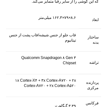
که این گوشی را از سایر رقبا متمایز می‌کند.
۸.۶×۷۹×۱۶۲.۳ میلی‌متر
ابعاد
قاب جلو از جنس شیشه/قاب پشت از جنس
ساختار
تیتانیوم
بدنه
Qualcomm Snapdragon ۸ Gen ۳
تراشه
Chipset
۱x Cortex-X۴ + ۳x Cortex-A۷۲۰ + ۲x
پردازنده‌
Cortex-A۷۲۰ + ۲x Cortex-A۵۲۰
مرکزی
فرکانس
۳.۳۹ گیگاهرتز