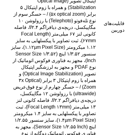
اپتیکال تصویر (Optical Image
Stabilization) و همراه با زوم اپتیکال ۵
برابر (۵x optical zoom) / – حسگر سوم از
نوع تله‌فوتو (Telephoto) با رزولوشن ۱۰
قابلیت‌های
مگاپیکسل، دریچه‌ی دیافراگم f/۲.۴، فاصله
دوربین
کانونی لنز ۶۷ میلی‌متر (Focal Length
۶۷mm)، ثبت تصاویر با پیکسل‎هایی به سایز
۱.۱۲ میکرومتر (۱.۱۲µm Pixel Size)، سایز
سنسور ۱/۳.۵۲ اینچ (Sensor Size ۱/۳.۵۲
Inch)، مجهز به فناوری فوکوس اتوماتیک از
نوع PDAF و مجهز به لرزشگیر اپتیکال
تصویر (Optical Image Stabilization) و
همراه با زوم اپتیکال ۳ برابر (۳x Optical
Zoom) / – حسگر چهارم از نوع فوق‌عریض
(ultrawide) با رزولوشن ۱۲ مگاپیکسل،
دریچه‌ی دیافراگم f/۲.۲، فاصله کانونی لنز
۱۳ میلی‌متر (Focal Length ۱۳mm)، ثبت
تصاویر با پیکسل‎هایی به سایز ۱.۴ میکرومتر
(۱.۴µm Pixel Size)، سایز سنسور ۱/۲.۵۵
اینچ (Sensor Size ۱/۲.۵۵ Inch)، مجهز به
فناوری فوکوس اتوماتیک دوگانه از نوع